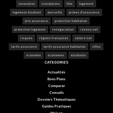
innovation
inondations
lille
logement
logement étudiant
marseille
primes d'assurance
prix assurance
protection habitation
protection logement
renégociation
revenu net
risques
régions françaises
salaire net
tarifs assurance
tarifs assurance habitation
villes
économie
économies
étudiants
CATEGORIES
Actualités
Bons Plans
Comparer
Conseils
Dossiers Thématiques
Guides Pratiques
Maison