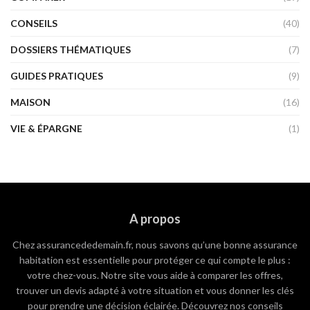
CONSEILS
(40)
DOSSIERS THÉMATIQUES
(7)
GUIDES PRATIQUES
(9)
MAISON
(16)
VIE & ÉPARGNE
(1)
A propos
Chez assurancededemain.fr, nous savons qu’une bonne assurance
habitation est essentielle pour protéger ce qui compte le plus :
votre chez-vous. Notre site vous aide à comparer les offres,
trouver un devis adapté à votre situation et vous donner les clés
pour prendre une décision éclairée. Découvrez nos conseils