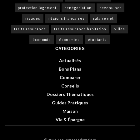
protection logement
renégociation
revenu net
risques
régions françaises
salaire net
tarifs assurance
tarifs assurance habitation
villes
économie
économies
étudiants
CATEGORIES
Actualités
Bons Plans
Comparer
Conseils
Dossiers Thématiques
Guides Pratiques
Maison
Vie & Épargne
© 2025 Assurancededemain.fr