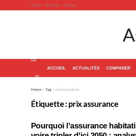
Home
Archives
Contact
A
ACCUEIL
ACTUALITÉS
COMPARER
Home
Tag
prix assurance
Étiquette :
prix assurance
Pourquoi l’assurance habitati
voire tripler d’ici 2050 : anal