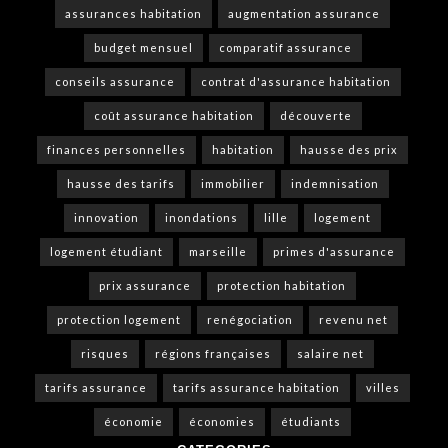
assurances habitation
augmentation assurance
budget mensuel
comparatif assurance
conseils assurance
contrat d'assurance habitation
coût assurance habitation
découverte
finances personnelles
habitation
hausse des prix
hausse des tarifs
immobilier
indemnisation
innovation
inondations
lille
logement
logement étudiant
marseille
primes d'assurance
prix assurance
protection habitation
protection logement
renégociation
revenu net
risques
régions françaises
salaire net
tarifs assurance
tarifs assurance habitation
villes
économie
économies
étudiants