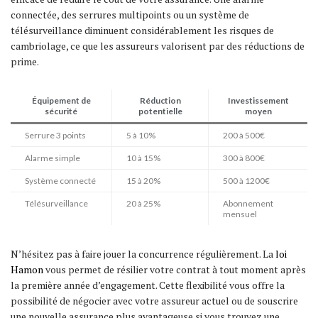
connectée, des serrures multipoints ou un système de
télésurveillance diminuent considérablement les risques de
cambriolage, ce que les assureurs valorisent par des réductions de
prime.
Équipement de
Réduction
Investissement
sécurité
potentielle
moyen
Serrure 3 points
5 à 10%
200 à 500€
Alarme simple
10 à 15%
300 à 800€
Système connecté
15 à 20%
500 à 1200€
Télésurveillance
20 à 25%
Abonnement
mensuel
N’hésitez pas à faire jouer la concurrence régulièrement. La
loi
Hamon
vous permet de résilier votre contrat à tout moment après
la première année d’engagement. Cette flexibilité vous offre la
possibilité de négocier avec votre assureur actuel ou de souscrire
une nouvelle assurance plus avantageuse si vous trouvez une