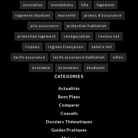
innovation
inondations
lille
logement
logement étudiant
marseille
primes d'assurance
prix assurance
protection habitation
protection logement
renégociation
revenu net
risques
régions françaises
salaire net
tarifs assurance
tarifs assurance habitation
villes
économie
économies
étudiants
CATEGORIES
Actualités
Bons Plans
Comparer
Conseils
Dossiers Thématiques
Guides Pratiques