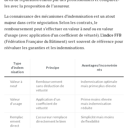
les avec la proposition de l’assureur.
La connaissance des mécanismes d’indemnisation est un atout
majeur dans cette négociation. Selon les contrats, le
remboursement peut s’effectuer en valeur à neuf ou en valeur
d’usage (avec application d’un coefficient de vétusté). L’
indice FFB
(Fédération Française du Bâtiment) sert souvent de référence pour
réévaluer les garanties et les indemnisations.
Type
Avantages/Inconvénie
d’indem
Principe
nts
nisation
Valeur à
Remboursement
Indemnisation optimale
neuf
sans déduction de
mais prime plus élevée
vétusté
Valeur
Application d’un
Prime moins élevée
d’usage
coefficient de
mais indemnisation
vétusté
réduite
Remplac
L’assureur remplace
Simplicité mais moins
ement
directement le bien
de flexibilité
direct