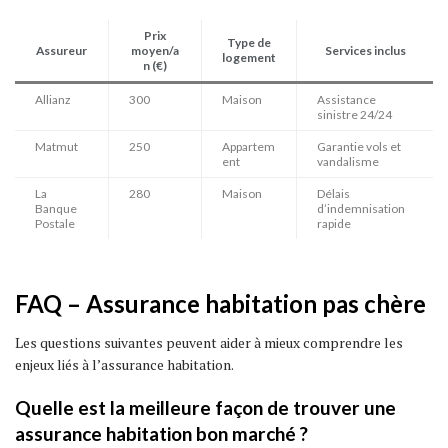
Prix
Type de
Assureur
moyen/a
Services inclus
logement
n (€)
Allianz
300
Maison
Assistance
sinistre 24/24
Matmut
250
Appartem
Garantie vols et
ent
vandalisme
La
280
Maison
Délais
Banque
d’indemnisation
Postale
rapide
FAQ – Assurance habitation pas chère
Les questions suivantes peuvent aider à mieux comprendre les
enjeux liés à l’assurance habitation.
Quelle est la meilleure façon de trouver une
assurance habitation bon marché ?