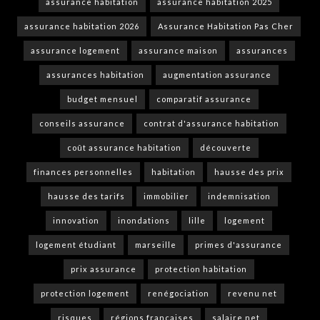
assurance habitation
assurance habitation 2025
assurance habitation 2026
Assurance Habitation Pas Cher
assurance logement
assurance maison
assurances
assurances habitation
augmentation assurance
budget mensuel
comparatif assurance
conseils assurance
contrat d'assurance habitation
coût assurance habitation
découverte
finances personnelles
habitation
hausse des prix
hausse des tarifs
immobilier
indemnisation
innovation
inondations
lille
logement
logement étudiant
marseille
primes d'assurance
prix assurance
protection habitation
protection logement
renégociation
revenu net
risques
régions françaises
salaire net