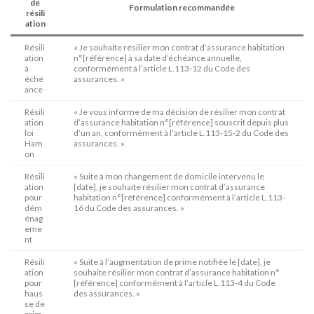
de
Formulation recommandée
résili
ation
Résili
« Je souhaite résilier mon contrat d’assurance habitation
ation
n°[référence] à sa date d’échéance annuelle,
à
conformément à l’article L.113-12 du Code des
éché
assurances. »
ance
Résili
« Je vous informe de ma décision de résilier mon contrat
ation
d’assurance habitation n°[référence] souscrit depuis plus
loi
d’un an, conformément à l’article L.113-15-2 du Code des
Ham
assurances. »
on
Résili
« Suite à mon changement de domicile intervenu le
ation
[date], je souhaite résilier mon contrat d’assurance
pour
habitation n°[référence] conformément à l’article L.113-
dém
16 du Code des assurances. »
énag
eme
nt
Résili
« Suite à l’augmentation de prime notifiée le [date], je
ation
souhaite résilier mon contrat d’assurance habitation n°
pour
[référence] conformément à l’article L.113-4 du Code
haus
des assurances. »
se de