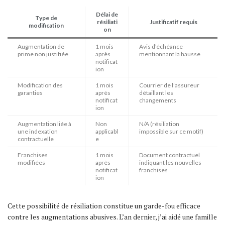
Délai de
Type de
résiliati
Justificatif requis
modification
on
Augmentation de
1 mois
Avis d’échéance
prime non justifiée
après
mentionnant la hausse
notificat
ion
Modification des
1 mois
Courrier de l’assureur
garanties
après
détaillant les
notificat
changements
ion
Augmentation liée à
Non
N/A (résiliation
une indexation
applicabl
impossible sur ce motif)
contractuelle
e
Franchises
1 mois
Document contractuel
modifiées
après
indiquant les nouvelles
notificat
franchises
ion
Cette possibilité de résiliation constitue un garde-fou efficace
contre les augmentations abusives. L’an dernier, j’ai aidé une famille