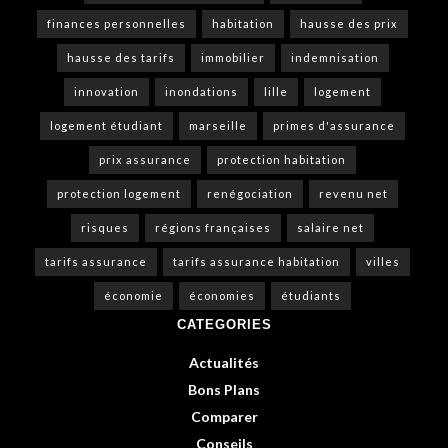
finances personnelles
habitation
hausse des prix
hausse des tarifs
immobilier
indemnisation
innovation
inondations
lille
logement
logement étudiant
marseille
primes d'assurance
prix assurance
protection habitation
protection logement
renégociation
revenu net
risques
régions françaises
salaire net
tarifs assurance
tarifs assurance habitation
villes
économie
économies
étudiants
CATEGORIES
Actualités
Bons Plans
Comparer
Conseils