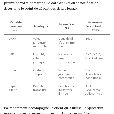
preuve de votre démarche. La date d’envoi ou de notification
détermine le point de départ des délais légaux.
Canal de
Assureurs
Inconvénie
communi
Avantages
l’acceptant en
nts
cation
2025
LRAR
Valeur
Coût, délai
Tous
juridique
d’achemine
maximale
ment
LRE
Rapidité,
Nécessite
AXA, MAIF,
valeur
une
Macif, Allianz
juridique
certification
Email
Gratuité,
Valeur
Matmut,
simplicité
juridique
Apivia (avec
contestable
conditions)
Espace
Rapidité,
Fonctionnal
AXA,
client
traçabilité
ité parfois
Groupama,
limitée
Allianz, Macif
J’ai récemment accompagné un client qui a utilisé l’application
mobile de son assureur pour résilier. Le processus était