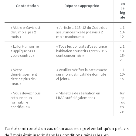
en
Contestation
Réponse appropriée
ce
lég
ale
« Votre préavis est
« L’article L.113-12 du Code des
L.1
de 3 mois, pas 2
assurances fixe le préavis à 2
13-
mois »
mois maximum »
12
« La loi Hamon ne
« Tous les contrats d’assurance
L.1
s’applique pas à
habitation souscrits après 2015
13-
votre contrat »
sont concernés »
15-
2
« Votre
« Veuillez vérifier la date exacte
L.1
déménagement
sur mon justificatif de domicile
13-
date de plus de 3
ci-joint »
16
mois »
« Vous devez nous
« Ma lettre de résiliation en
Jur
retourner un
LRAR suffit légalement »
isp
formulaire
rud
spécifique »
en
ce
J’ai été confronté à un cas où un assureur prétendait qu’un préavis
de 3 mois était inscrit dans les conditions générales, en