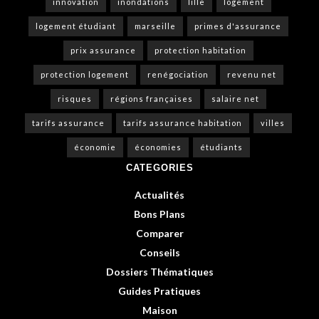
innovation
inondations
lille
logement
logement étudiant
marseille
primes d'assurance
prix assurance
protection habitation
protection logement
renégociation
revenu net
risques
régions françaises
salaire net
tarifs assurance
tarifs assurance habitation
villes
économie
économies
étudiants
CATEGORIES
Actualités
Bons Plans
Comparer
Conseils
Dossiers Thématiques
Guides Pratiques
Maison