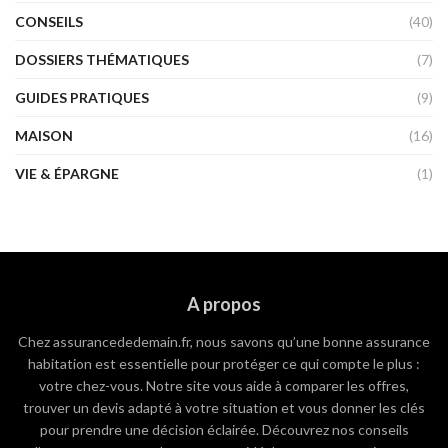
CONSEILS
(40)
DOSSIERS THÉMATIQUES
(7)
GUIDES PRATIQUES
(9)
MAISON
(16)
VIE & ÉPARGNE
(1)
A propos
Chez assurancededemain.fr, nous savons qu’une bonne assurance
habitation est essentielle pour protéger ce qui compte le plus :
votre chez-vous. Notre site vous aide à comparer les offres,
trouver un devis adapté à votre situation et vous donner les clés
pour prendre une décision éclairée. Découvrez nos conseils