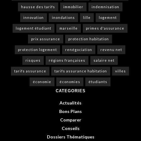
hausse des tarifs
immobilier
indemnisation
innovation
inondations
lille
logement
logement étudiant
marseille
primes d'assurance
prix assurance
protection habitation
protection logement
renégociation
revenu net
risques
régions françaises
salaire net
tarifs assurance
tarifs assurance habitation
villes
économie
économies
étudiants
CATEGORIES
Actualités
Bons Plans
Comparer
Conseils
Dossiers Thématiques