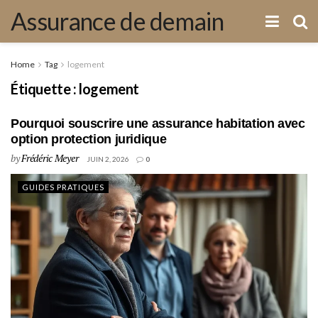
Assurance de demain
Home
Tag
logement
Étiquette :
logement
Pourquoi souscrire une assurance habitation avec
option protection juridique
by
Frédéric Meyer
JUIN 2, 2026
0
GUIDES PRATIQUES