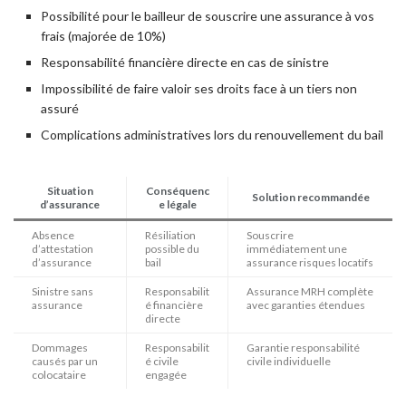
Possibilité pour le bailleur de souscrire une assurance à vos
frais (majorée de 10%)
Responsabilité financière directe en cas de sinistre
Impossibilité de faire valoir ses droits face à un tiers non
assuré
Complications administratives lors du renouvellement du bail
Situation
Conséquenc
Solution recommandée
d’assurance
e légale
Absence
Résiliation
Souscrire
d’attestation
possible du
immédiatement une
d’assurance
bail
assurance risques locatifs
Sinistre sans
Responsabilit
Assurance MRH complète
assurance
é financière
avec garanties étendues
directe
Dommages
Responsabilit
Garantie responsabilité
causés par un
é civile
civile individuelle
colocataire
engagée