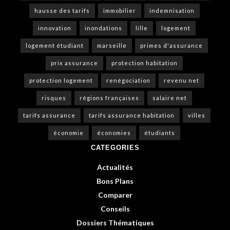
hausse des tarifs
immobilier
indemnisation
innovation
inondations
lille
logement
logement étudiant
marseille
primes d'assurance
prix assurance
protection habitation
protection logement
renégociation
revenu net
risques
régions françaises
salaire net
tarifs assurance
tarifs assurance habitation
villes
économie
économies
étudiants
CATEGORIES
Actualités
Bons Plans
Comparer
Conseils
Dossiers Thématiques