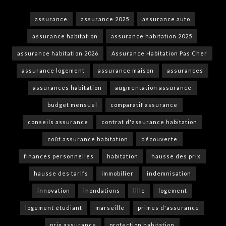
assurance
assurance 2025
assurance auto
assurance habitation
assurance habitation 2025
assurance habitation 2026
Assurance Habitation Pas Cher
assurance logement
assurance maison
assurances
assurances habitation
augmentation assurance
budget mensuel
comparatif assurance
conseils assurance
contrat d'assurance habitation
coût assurance habitation
découverte
finances personnelles
habitation
hausse des prix
hausse des tarifs
immobilier
indemnisation
innovation
inondations
lille
logement
logement étudiant
marseille
primes d'assurance
prix assurance
protection habitation