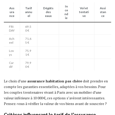
In
Ass
Tarif
Dégâts
Vol et
Assi
ce
ura
annu
des
tentati
stan
nd
nce
el
eaux
ve
ce
ie
FRI:
69,5
DAY
0 €
Ach
71,6
eel
5 €
Lov
75,9
ys
1 €
Car
79,9
dif
0 €
Le choix d’une
assurance habitation pas chère
doit prendre en
compte les garanties essentielles, adaptées à vos besoins. Pour
les couples trentenaires vivant à Paris avec un mobilier d’une
valeur inférieure à 10 000 €, ces options s’avèrent intéressantes.
Pensez-vous à vérifier la valeur de vos biens avant de souscrire ?
Critères influençant le tarif de l’assurance