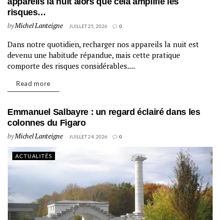
appareils la nuit alors que cela amplifie les
risques…
by
Michel Lanteigne
JUILLET 25, 2026
0
Dans notre quotidien, recharger nos appareils la nuit est
ACTUALITÉS
devenu une habitude répandue, mais cette pratique
comporte des risques considérables....
Read more
Emmanuel Salbayre : un regard éclairé dans les
colonnes du Figaro
by
Michel Lanteigne
JUILLET 24, 2026
0
ACTUALITÉS