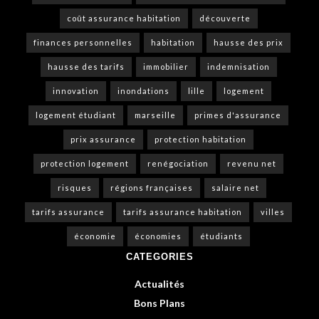
coût assurance habitation
découverte
finances personnelles
habitation
hausse des prix
hausse des tarifs
immobilier
indemnisation
innovation
inondations
lille
logement
logement étudiant
marseille
primes d'assurance
prix assurance
protection habitation
protection logement
renégociation
revenu net
risques
régions françaises
salaire net
tarifs assurance
tarifs assurance habitation
villes
économie
économies
étudiants
CATEGORIES
Actualités
Bons Plans