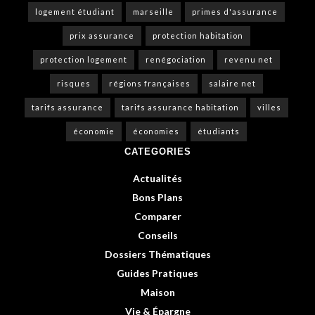
logement étudiant
marseille
primes d'assurance
prix assurance
protection habitation
protection logement
renégociation
revenu net
risques
régions françaises
salaire net
tarifs assurance
tarifs assurance habitation
villes
économie
économies
étudiants
CATEGORIES
Actualités
Bons Plans
Comparer
Conseils
Dossiers Thématiques
Guides Pratiques
Maison
Vie & Épargne