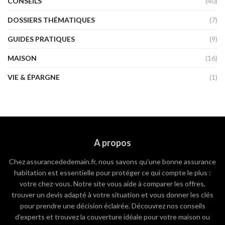
CONSEILS
(40)
DOSSIERS THÉMATIQUES
(7)
GUIDES PRATIQUES
(9)
MAISON
(16)
VIE & ÉPARGNE
(1)
A propos
Chez assurancededemain.fr, nous savons qu’une bonne assurance
habitation est essentielle pour protéger ce qui compte le plus :
votre chez-vous. Notre site vous aide à comparer les offres,
trouver un devis adapté à votre situation et vous donner les clés
pour prendre une décision éclairée. Découvrez nos conseils
d’experts et trouvez la couverture idéale pour votre maison ou