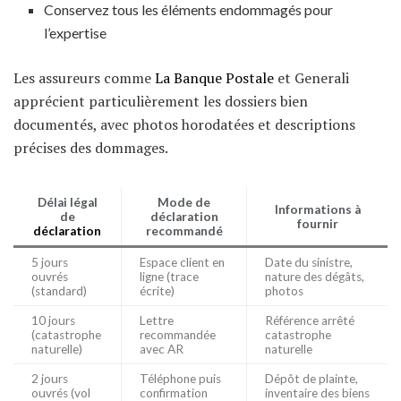
Conservez tous les éléments endommagés pour
l’expertise
Les assureurs comme
La Banque Postale
et Generali
apprécient particulièrement les dossiers bien
documentés, avec photos horodatées et descriptions
précises des dommages.
Délai légal
Mode de
Informations à
de
déclaration
fournir
déclaration
recommandé
5 jours
Espace client en
Date du sinistre,
ouvrés
ligne (trace
nature des dégâts,
(standard)
écrite)
photos
10 jours
Lettre
Référence arrêté
(catastrophe
recommandée
catastrophe
naturelle)
avec AR
naturelle
2 jours
Téléphone puis
Dépôt de plainte,
ouvrés (vol
confirmation
inventaire des biens