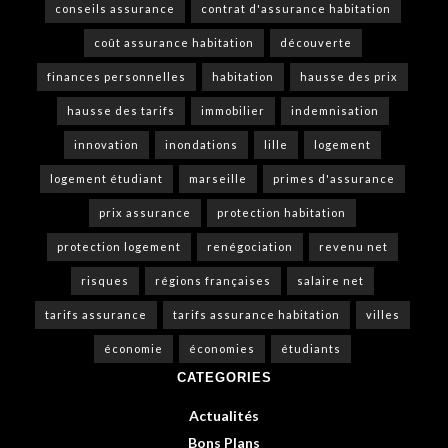
conseils assurance
contrat d'assurance habitation
coût assurance habitation
découverte
finances personnelles
habitation
hausse des prix
hausse des tarifs
immobilier
indemnisation
innovation
inondations
lille
logement
logement étudiant
marseille
primes d'assurance
prix assurance
protection habitation
protection logement
renégociation
revenu net
risques
régions françaises
salaire net
tarifs assurance
tarifs assurance habitation
villes
économie
économies
étudiants
CATEGORIES
Actualités
Bons Plans