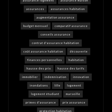
assurance logement
assurance maison
assurances
assurances habitation
augmentation assurance
budget mensuel
comparatif assurance
conseils assurance
contrat d'assurance habitation
coût assurance habitation
découverte
finances personnelles
habitation
hausse des prix
hausse des tarifs
immobilier
indemnisation
innovation
inondations
lille
logement
logement étudiant
marseille
primes d'assurance
prix assurance
protection habitation