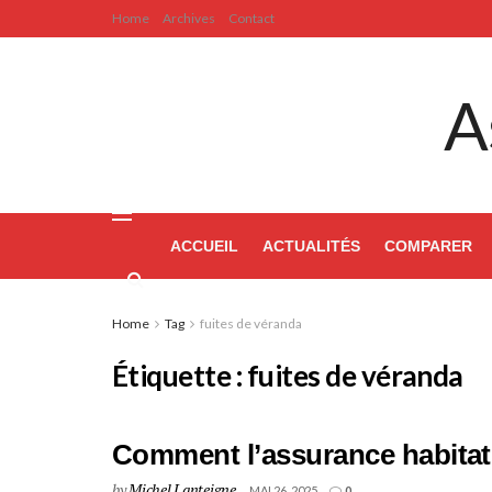
Home
Archives
Contact
A
ACCUEIL
ACTUALITÉS
COMPARER
Home
Tag
fuites de véranda
Étiquette :
fuites de véranda
Comment l’assurance habitatio
by
Michel Lanteigne
MAI 26, 2025
0