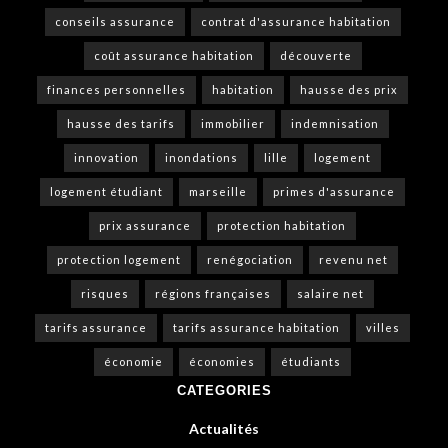
conseils assurance
contrat d'assurance habitation
coût assurance habitation
découverte
finances personnelles
habitation
hausse des prix
hausse des tarifs
immobilier
indemnisation
innovation
inondations
lille
logement
logement étudiant
marseille
primes d'assurance
prix assurance
protection habitation
protection logement
renégociation
revenu net
risques
régions françaises
salaire net
tarifs assurance
tarifs assurance habitation
villes
économie
économies
étudiants
CATEGORIES
Actualités