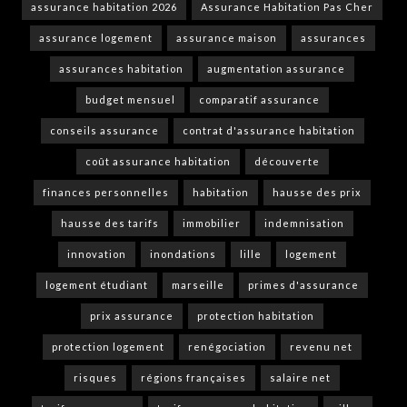
assurance habitation 2026
Assurance Habitation Pas Cher
assurance logement
assurance maison
assurances
assurances habitation
augmentation assurance
budget mensuel
comparatif assurance
conseils assurance
contrat d'assurance habitation
coût assurance habitation
découverte
finances personnelles
habitation
hausse des prix
hausse des tarifs
immobilier
indemnisation
innovation
inondations
lille
logement
logement étudiant
marseille
primes d'assurance
prix assurance
protection habitation
protection logement
renégociation
revenu net
risques
régions françaises
salaire net