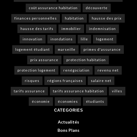
coût assurance habitation
découverte
finances personnelles
habitation
hausse des prix
hausse des tarifs
immobilier
indemnisation
innovation
inondations
lille
logement
logement étudiant
marseille
primes d'assurance
prix assurance
protection habitation
protection logement
renégociation
revenu net
risques
régions françaises
salaire net
tarifs assurance
tarifs assurance habitation
villes
économie
économies
étudiants
CATEGORIES
Actualités
Bons Plans