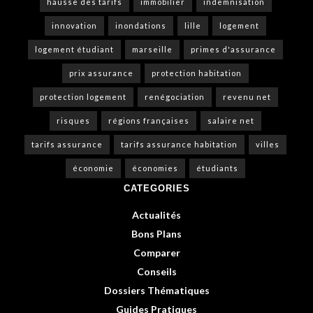
hausse des tarifs
immobilier
indemnisation
innovation
inondations
lille
logement
logement étudiant
marseille
primes d'assurance
prix assurance
protection habitation
protection logement
renégociation
revenu net
risques
régions françaises
salaire net
tarifs assurance
tarifs assurance habitation
villes
économie
économies
étudiants
CATEGORIES
Actualités
Bons Plans
Comparer
Conseils
Dossiers Thématiques
Guides Pratiques