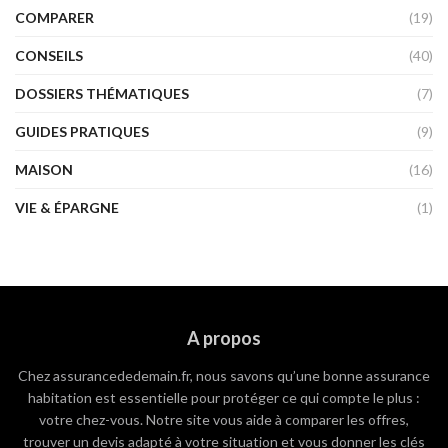
COMPARER
(19)
CONSEILS
(40)
DOSSIERS THÉMATIQUES
(7)
GUIDES PRATIQUES
(9)
MAISON
(16)
VIE & ÉPARGNE
(1)
A propos
Chez assurancededemain.fr, nous savons qu’une bonne assurance
habitation est essentielle pour protéger ce qui compte le plus :
votre chez-vous. Notre site vous aide à comparer les offres,
trouver un devis adapté à votre situation et vous donner les clés