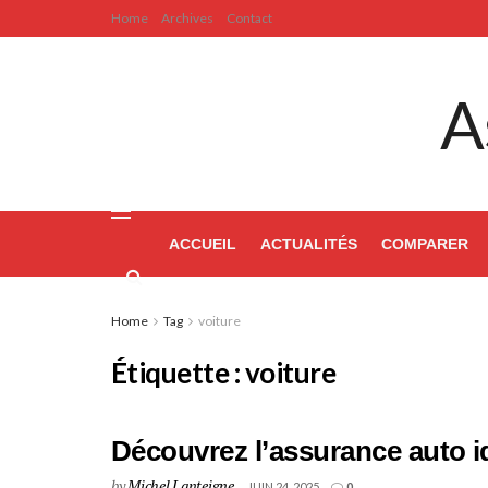
Home
Archives
Contact
A
ACCUEIL
ACTUALITÉS
COMPARER
Home
Tag
voiture
Étiquette :
voiture
Découvrez l’assurance auto i
by
Michel Lanteigne
JUIN 24, 2025
0