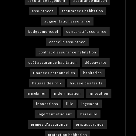
assurance logement
assurance maison
assurances
assurances habitation
augmentation assurance
budget mensuel
comparatif assurance
conseils assurance
contrat d'assurance habitation
coût assurance habitation
découverte
finances personnelles
habitation
hausse des prix
hausse des tarifs
immobilier
indemnisation
innovation
inondations
lille
logement
logement étudiant
marseille
primes d'assurance
prix assurance
protection habitation