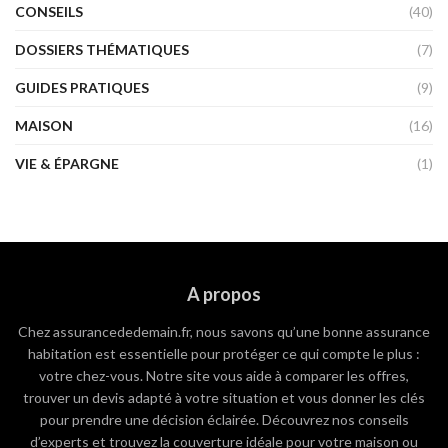
CONSEILS
(40)
DOSSIERS THÉMATIQUES
(7)
GUIDES PRATIQUES
(9)
MAISON
(16)
VIE & ÉPARGNE
(1)
A propos
Chez assurancededemain.fr, nous savons qu’une bonne assurance
habitation est essentielle pour protéger ce qui compte le plus :
votre chez-vous. Notre site vous aide à comparer les offres,
trouver un devis adapté à votre situation et vous donner les clés
pour prendre une décision éclairée. Découvrez nos conseils
d’experts et trouvez la couverture idéale pour votre maison ou