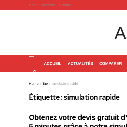
Home
Archives
Contact
A
ACCUEIL
ACTUALITÉS
COMPARER
Home
Tag
simulation rapide
Étiquette :
simulation rapide
Obtenez votre devis gratuit 
5 minutes grâce à notre simul