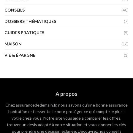
CONSEILS
(40)
DOSSIERS THÉMATIQUES
(7)
GUIDES PRATIQUES
(9)
MAISON
(16)
VIE & ÉPARGNE
(1)
A propos
Chez assurancededemain.fr, nous savons qu’une bonne assurance
habitation est essentielle pour protéger ce qui compte le plus :
votre chez-vous. Notre site vous aide à comparer les offres,
trouver un devis adapté à votre situation et vous donner les clés
pour prendre une décision éclairée. Découvrez nos conseils