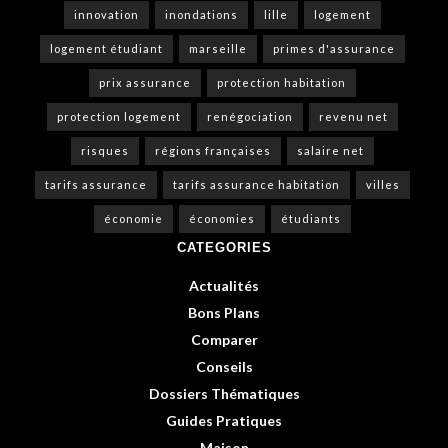
innovation
inondations
lille
logement
logement étudiant
marseille
primes d'assurance
prix assurance
protection habitation
protection logement
renégociation
revenu net
risques
régions françaises
salaire net
tarifs assurance
tarifs assurance habitation
villes
économie
économies
étudiants
CATEGORIES
Actualités
Bons Plans
Comparer
Conseils
Dossiers Thématiques
Guides Pratiques
Maison