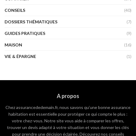
CONSEILS
(40)
DOSSIERS THÉMATIQUES
(7)
GUIDES PRATIQUES
(9)
MAISON
(16)
VIE & ÉPARGNE
(1)
A propos
Chez assurancededemain.fr, nous savons qu’une bonne assurance
habitation est essentielle pour protéger ce qui compte le plus :
votre chez-vous. Notre site vous aide à comparer les offres,
trouver un devis adapté à votre situation et vous donner les clés
pour prendre une décision éclairée. Découvrez nos conseils