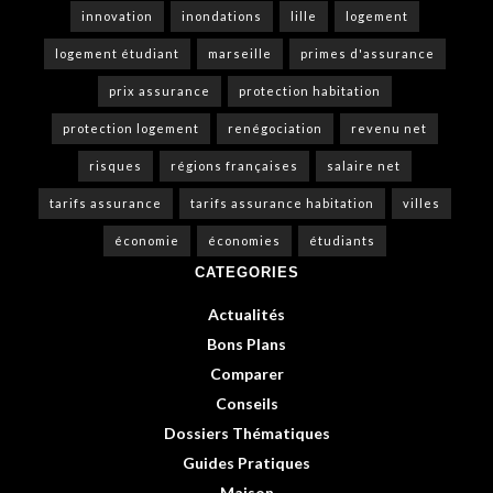
innovation
inondations
lille
logement
logement étudiant
marseille
primes d'assurance
prix assurance
protection habitation
protection logement
renégociation
revenu net
risques
régions françaises
salaire net
tarifs assurance
tarifs assurance habitation
villes
économie
économies
étudiants
CATEGORIES
Actualités
Bons Plans
Comparer
Conseils
Dossiers Thématiques
Guides Pratiques
Maison