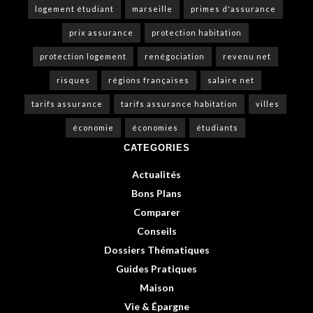
logement étudiant
marseille
primes d'assurance
prix assurance
protection habitation
protection logement
renégociation
revenu net
risques
régions françaises
salaire net
tarifs assurance
tarifs assurance habitation
villes
économie
économies
étudiants
CATEGORIES
Actualités
Bons Plans
Comparer
Conseils
Dossiers Thématiques
Guides Pratiques
Maison
Vie & Épargne