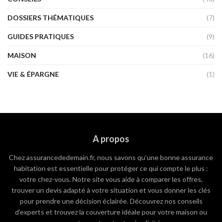
DOSSIERS THÉMATIQUES
(7)
GUIDES PRATIQUES
(9)
MAISON
(16)
VIE & ÉPARGNE
(1)
A propos
Chez assurancededemain.fr, nous savons qu’une bonne assurance
habitation est essentielle pour protéger ce qui compte le plus :
votre chez-vous. Notre site vous aide à comparer les offres,
trouver un devis adapté à votre situation et vous donner les clés
pour prendre une décision éclairée. Découvrez nos conseils
d’experts et trouvez la couverture idéale pour votre maison ou