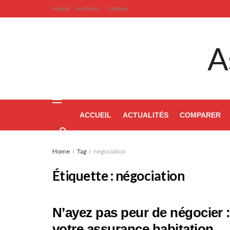
Home
Archives
Contact
A
ACCUEIL
ACTUALITÉS
COMPARER
Home
Tag
négociation
Étiquette :
négociation
N’ayez pas peur de négocier :
votre assurance habitation