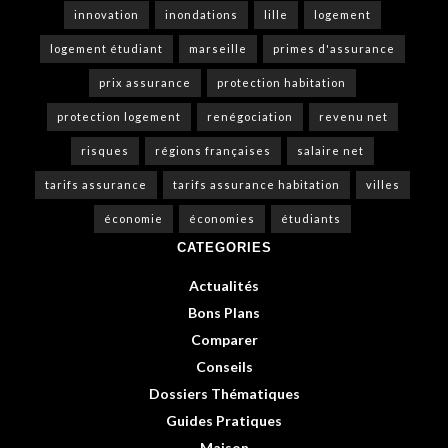
innovation
inondations
lille
logement
logement étudiant
marseille
primes d'assurance
prix assurance
protection habitation
protection logement
renégociation
revenu net
risques
régions françaises
salaire net
tarifs assurance
tarifs assurance habitation
villes
économie
économies
étudiants
CATEGORIES
Actualités
Bons Plans
Comparer
Conseils
Dossiers Thématiques
Guides Pratiques
Maison