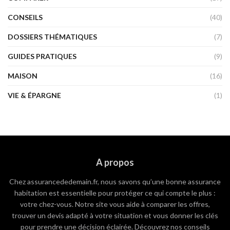
CONSEILS
(40)
DOSSIERS THÉMATIQUES
(7)
GUIDES PRATIQUES
(9)
MAISON
(16)
VIE & ÉPARGNE
(1)
A propos
Chez assurancededemain.fr, nous savons qu’une bonne assurance
habitation est essentielle pour protéger ce qui compte le plus :
votre chez-vous. Notre site vous aide à comparer les offres,
trouver un devis adapté à votre situation et vous donner les clés
pour prendre une décision éclairée. Découvrez nos conseils