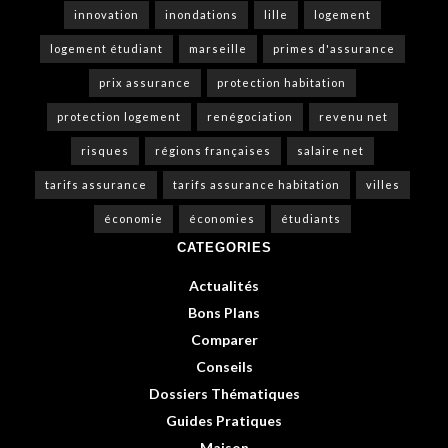
innovation
inondations
lille
logement
logement étudiant
marseille
primes d'assurance
prix assurance
protection habitation
protection logement
renégociation
revenu net
risques
régions françaises
salaire net
tarifs assurance
tarifs assurance habitation
villes
économie
économies
étudiants
CATEGORIES
Actualités
Bons Plans
Comparer
Conseils
Dossiers Thématiques
Guides Pratiques
Maison