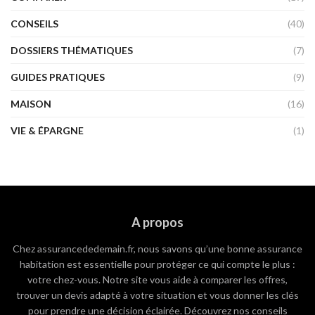
CONSEILS
(40)
DOSSIERS THÉMATIQUES
(7)
GUIDES PRATIQUES
(9)
MAISON
(16)
VIE & ÉPARGNE
(1)
A propos
Chez assurancededemain.fr, nous savons qu’une bonne assurance
habitation est essentielle pour protéger ce qui compte le plus :
votre chez-vous. Notre site vous aide à comparer les offres,
trouver un devis adapté à votre situation et vous donner les clés
pour prendre une décision éclairée. Découvrez nos conseils