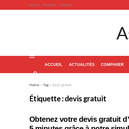
Home
Archives
Contact
A
ACCUEIL
ACTUALITÉS
COMPARER
Home
Tag
devis gratuit
Étiquette :
devis gratuit
Obtenez votre devis gratuit 
5 minutes grâce à notre simul