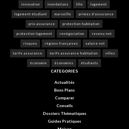
innovation
inondations
lille
logement
logement étudiant
marseille
primes d'assurance
prix assurance
protection habitation
protection logement
renégociation
revenu net
risques
régions françaises
salaire net
tarifs assurance
tarifs assurance habitation
villes
économie
économies
étudiants
CATEGORIES
Actualités
Bons Plans
Comparer
Conseils
Dossiers Thématiques
Guides Pratiques
Maison