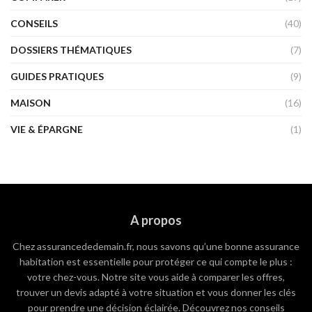
CONSEILS
(40)
DOSSIERS THÉMATIQUES
(7)
GUIDES PRATIQUES
(9)
MAISON
(16)
VIE & ÉPARGNE
(1)
A propos
Chez assurancededemain.fr, nous savons qu’une bonne assurance
habitation est essentielle pour protéger ce qui compte le plus :
votre chez-vous. Notre site vous aide à comparer les offres,
trouver un devis adapté à votre situation et vous donner les clés
pour prendre une décision éclairée. Découvrez nos conseils