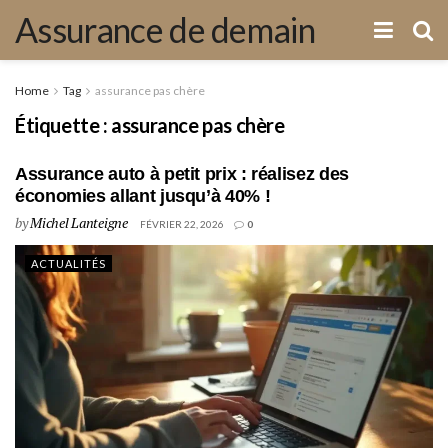
Assurance de demain
Home
Tag
assurance pas chère
Étiquette :
assurance pas chère
Assurance auto à petit prix : réalisez des
économies allant jusqu’à 40% !
by
Michel Lanteigne
FÉVRIER 22, 2026
0
ACTUALITÉS