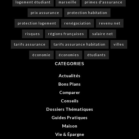
logement étudiant
marseille
primes d'assurance
prix assurance
protection habitation
protection logement
renégociation
revenu net
risques
régions françaises
salaire net
tarifs assurance
tarifs assurance habitation
villes
économie
économies
étudiants
CATEGORIES
Actualités
Bons Plans
Comparer
Conseils
Dossiers Thématiques
Guides Pratiques
Maison
Vie & Épargne