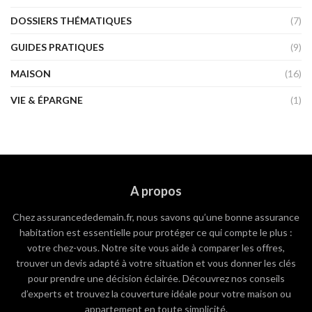
DOSSIERS THÉMATIQUES
(7)
GUIDES PRATIQUES
(9)
MAISON
(16)
VIE & ÉPARGNE
(1)
A propos
Chez assurancededemain.fr, nous savons qu’une bonne assurance
habitation est essentielle pour protéger ce qui compte le plus :
votre chez-vous. Notre site vous aide à comparer les offres,
trouver un devis adapté à votre situation et vous donner les clés
pour prendre une décision éclairée. Découvrez nos conseils
d’experts et trouvez la couverture idéale pour votre maison ou
appartement en toute simplicité.