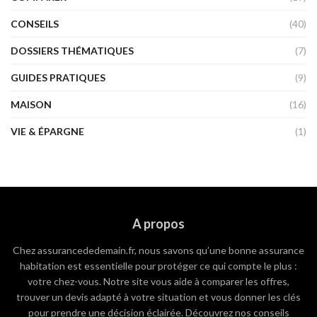
CONSEILS
(40)
DOSSIERS THÉMATIQUES
(7)
GUIDES PRATIQUES
(9)
MAISON
(16)
VIE & ÉPARGNE
(1)
A propos
Chez assurancededemain.fr, nous savons qu’une bonne assurance
habitation est essentielle pour protéger ce qui compte le plus :
votre chez-vous. Notre site vous aide à comparer les offres,
trouver un devis adapté à votre situation et vous donner les clés
pour prendre une décision éclairée. Découvrez nos conseils