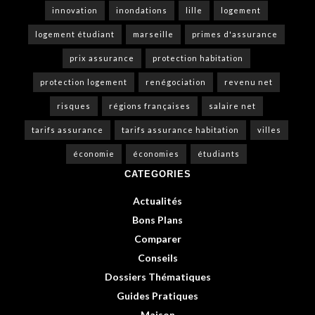
innovation
inondations
lille
logement
logement étudiant
marseille
primes d'assurance
prix assurance
protection habitation
protection logement
renégociation
revenu net
risques
régions françaises
salaire net
tarifs assurance
tarifs assurance habitation
villes
économie
économies
étudiants
CATEGORIES
Actualités
Bons Plans
Comparer
Conseils
Dossiers Thématiques
Guides Pratiques
Maison