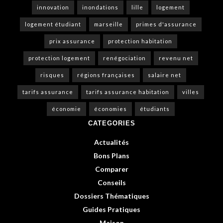
innovation
inondations
lille
logement
logement étudiant
marseille
primes d'assurance
prix assurance
protection habitation
protection logement
renégociation
revenu net
risques
régions françaises
salaire net
tarifs assurance
tarifs assurance habitation
villes
économie
économies
étudiants
CATEGORIES
Actualités
Bons Plans
Comparer
Conseils
Dossiers Thématiques
Guides Pratiques
Maison