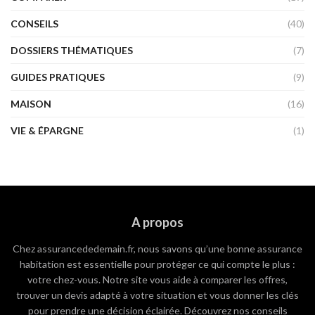
CONSEILS
(40)
DOSSIERS THÉMATIQUES
(7)
GUIDES PRATIQUES
(9)
MAISON
(16)
VIE & ÉPARGNE
(1)
A propos
Chez assurancededemain.fr, nous savons qu’une bonne assurance
habitation est essentielle pour protéger ce qui compte le plus :
votre chez-vous. Notre site vous aide à comparer les offres,
trouver un devis adapté à votre situation et vous donner les clés
pour prendre une décision éclairée. Découvrez nos conseils