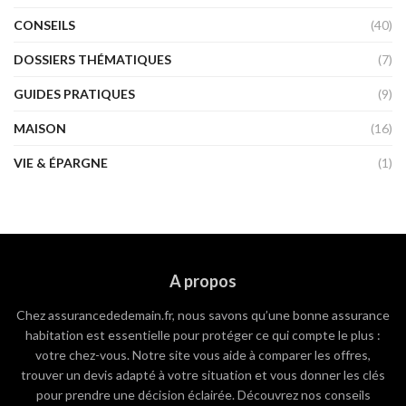
CONSEILS
(40)
DOSSIERS THÉMATIQUES
(7)
GUIDES PRATIQUES
(9)
MAISON
(16)
VIE & ÉPARGNE
(1)
A propos
Chez assurancededemain.fr, nous savons qu’une bonne assurance
habitation est essentielle pour protéger ce qui compte le plus :
votre chez-vous. Notre site vous aide à comparer les offres,
trouver un devis adapté à votre situation et vous donner les clés
pour prendre une décision éclairée. Découvrez nos conseils