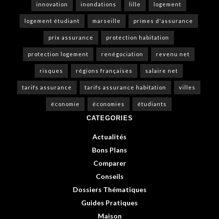
innovation
inondations
lille
logement
logement étudiant
marseille
primes d'assurance
prix assurance
protection habitation
protection logement
renégociation
revenu net
risques
régions françaises
salaire net
tarifs assurance
tarifs assurance habitation
villes
économie
économies
étudiants
CATEGORIES
Actualités
Bons Plans
Comparer
Conseils
Dossiers Thématiques
Guides Pratiques
Maison