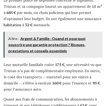
Le premier poste de dépenses concerne le logement.
Tristan et sa compagne louent un appartement de 68 m²
à
685 €
par mois, un choix judicieux qui leur permet
d’optimiser leur budget. Ils ont également une assurance
habitation
à
32 €
mensuels.
A lire :
Argent & Famille : Quand et pourquoi
souscrire une garantie protection ? Risques,
prestations et conseils essentiels
Leur mutuelle familiale coûte
175 €
, une nécessité vu que
Tristan n’a pas de complémentaire employeur. En outre,
le coût des transports — essentiel pour ses visites à
domicile — s’élève à environ
160 €
pour l’essence et
95 €
pour l’assurance auto.
Quant aux frais de communication, les abonnements à
Internet et aux téléphones s’additionnent à
62 €
, sans