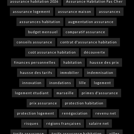
assurance habitation 2026
Assurance Habitation Pas Cher
assurance logement
assurance maison
assurances
assurances habitation
augmentation assurance
budget mensuel
comparatif assurance
conseils assurance
contrat d'assurance habitation
coût assurance habitation
découverte
finances personnelles
habitation
hausse des prix
hausse des tarifs
immobilier
indemnisation
innovation
inondations
lille
logement
logement étudiant
marseille
primes d'assurance
prix assurance
protection habitation
protection logement
renégociation
revenu net
risques
régions françaises
salaire net
tarifs assurance
tarifs assurance habitation
villes