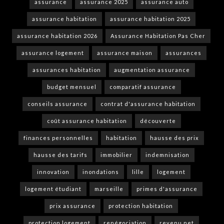
assurance
assurance 2025
assurance auto
assurance habitation
assurance habitation 2025
assurance habitation 2026
Assurance Habitation Pas Cher
assurance logement
assurance maison
assurances
assurances habitation
augmentation assurance
budget mensuel
comparatif assurance
conseils assurance
contrat d'assurance habitation
coût assurance habitation
découverte
finances personnelles
habitation
hausse des prix
hausse des tarifs
immobilier
indemnisation
innovation
inondations
lille
logement
logement étudiant
marseille
primes d'assurance
prix assurance
protection habitation
protection logement
renégociation
revenu net