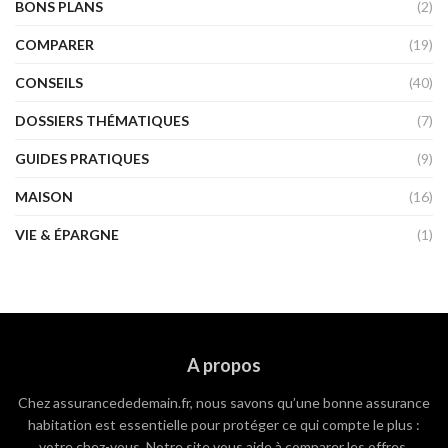
BONS PLANS
(2)
COMPARER
(19)
CONSEILS
(40)
DOSSIERS THÉMATIQUES
(7)
GUIDES PRATIQUES
(9)
MAISON
(16)
VIE & ÉPARGNE
(1)
A propos
Chez assurancededemain.fr, nous savons qu’une bonne assurance
habitation est essentielle pour protéger ce qui compte le plus :
votre chez-vous. Notre site vous aide à comparer les offres,