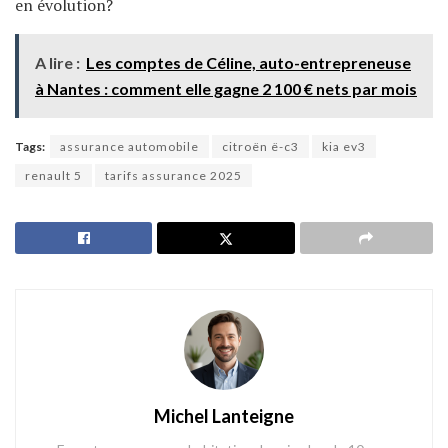
en évolution?
A lire :
Les comptes de Céline, auto-entrepreneuse
à Nantes : comment elle gagne 2 100 € nets par mois
Tags:
assurance automobile
citroën ë-c3
kia ev3
renault 5
tarifs assurance 2025
Michel Lanteigne