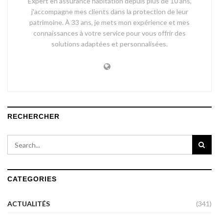
Expert en assurance habitation depuis plus de 10 ans,
j'accompagne mes clients dans la protection de leur
patrimoine. À 33 ans, je mets mon expérience et mes
connaissances à votre service pour vous offrir des
solutions adaptées et personnalisées.
RECHERCHER
CATEGORIES
ACTUALITÉS
(341)