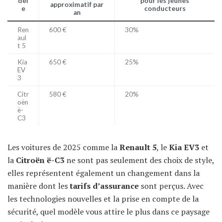
dèl
pour les jeunes
approximatif par
e
conducteurs
an
Ren
600 €
30%
aul
t 5
Kia
650 €
25%
EV
3
Citr
580 €
20%
oën
ë-
C3
Les voitures de 2025 comme la
Renault 5
, le
Kia EV3
et
la
Citroën ë-C3
ne sont pas seulement des choix de style,
elles représentent également un changement dans la
manière dont les
tarifs d’assurance
sont perçus. Avec
les technologies nouvelles et la prise en compte de la
sécurité, quel modèle vous attire le plus dans ce paysage