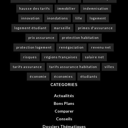
hausse des tarifs
immobilier
indemnisation
innovation
inondations
lille
logement
logement étudiant
marseille
primes d'assurance
prix assurance
protection habitation
protection logement
renégociation
revenu net
risques
régions françaises
salaire net
tarifs assurance
tarifs assurance habitation
villes
économie
économies
étudiants
CATEGORIES
Actualités
Bons Plans
Comparer
Conseils
Dossiers Thématiques