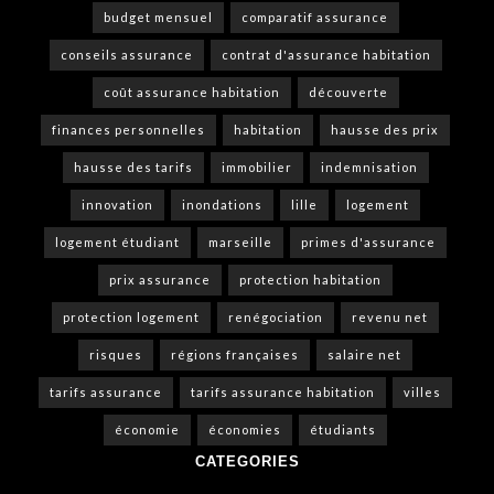
budget mensuel
comparatif assurance
conseils assurance
contrat d'assurance habitation
coût assurance habitation
découverte
finances personnelles
habitation
hausse des prix
hausse des tarifs
immobilier
indemnisation
innovation
inondations
lille
logement
logement étudiant
marseille
primes d'assurance
prix assurance
protection habitation
protection logement
renégociation
revenu net
risques
régions françaises
salaire net
tarifs assurance
tarifs assurance habitation
villes
économie
économies
étudiants
CATEGORIES