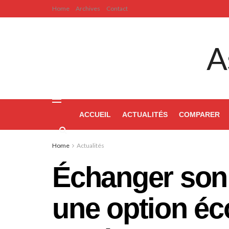
Home
Archives
Contact
A
ACCUEIL
ACTUALITÉS
COMPARER
Home
Actualités
Échanger son 
une option éc