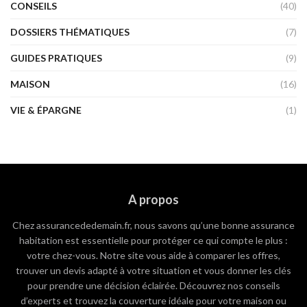
CONSEILS
(40)
DOSSIERS THÉMATIQUES
(7)
GUIDES PRATIQUES
(9)
MAISON
(16)
VIE & ÉPARGNE
(1)
A propos
Chez assurancededemain.fr, nous savons qu’une bonne assurance
habitation est essentielle pour protéger ce qui compte le plus :
votre chez-vous. Notre site vous aide à comparer les offres,
trouver un devis adapté à votre situation et vous donner les clés
pour prendre une décision éclairée. Découvrez nos conseils
d’experts et trouvez la couverture idéale pour votre maison ou