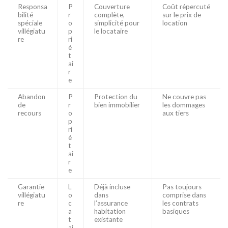
Responsa
P
Couverture
Coût répercuté
bilité
r
complète,
sur le prix de
spéciale
o
simplicité pour
location
villégiatu
p
le locataire
re
ri
é
t
ai
r
e
Abandon
P
Protection du
Ne couvre pas
de
r
bien immobilier
les dommages
recours
o
aux tiers
p
ri
é
t
ai
r
e
Garantie
L
Déjà incluse
Pas toujours
villégiatu
o
dans
comprise dans
re
c
l’assurance
les contrats
a
habitation
basiques
t
existante
ai