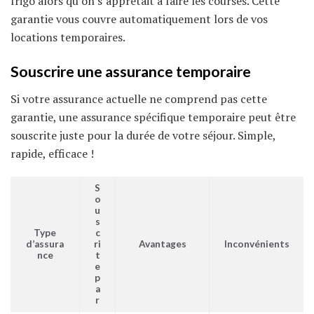
frigo alors qu’on s’apprêtait à faire les courses. Cette
garantie vous couvre automatiquement lors de vos
locations temporaires.
Souscrire une assurance temporaire
Si votre assurance actuelle ne comprend pas cette
garantie, une assurance spécifique temporaire peut être
souscrite juste pour la durée de votre séjour. Simple,
rapide, efficace !
S
o
u
s
Type
c
d’assura
ri
Avantages
Inconvénients
nce
t
e
p
a
r