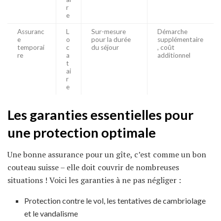
r
e
Assuranc
L
Sur-mesure
Démarche
e
o
pour la durée
supplémentaire
temporai
c
du séjour
, coût
re
a
additionnel
t
ai
r
e
Les
garanties
essentielles pour
une protection optimale
Une bonne assurance pour un gîte, c’est comme un bon
couteau suisse – elle doit couvrir de nombreuses
situations ! Voici les garanties à ne pas négliger :
Protection contre le vol, les tentatives de cambriolage
et le vandalisme