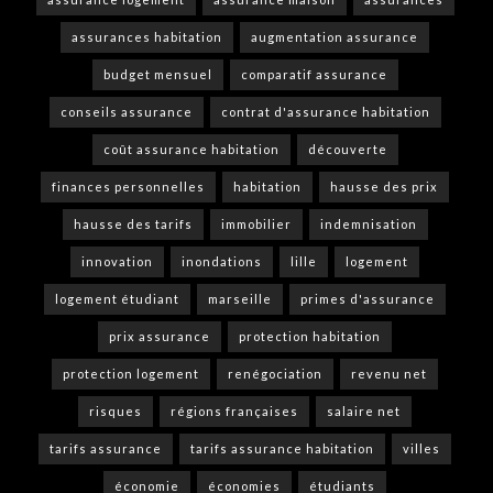
assurances habitation
augmentation assurance
budget mensuel
comparatif assurance
conseils assurance
contrat d'assurance habitation
coût assurance habitation
découverte
finances personnelles
habitation
hausse des prix
hausse des tarifs
immobilier
indemnisation
innovation
inondations
lille
logement
logement étudiant
marseille
primes d'assurance
prix assurance
protection habitation
protection logement
renégociation
revenu net
risques
régions françaises
salaire net
tarifs assurance
tarifs assurance habitation
villes
économie
économies
étudiants